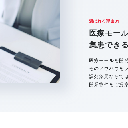
01
選ばれる理由
医療モー
集患でき
医療モールを開発
そのノウハウを
調剤薬局ならで
開業物件をご提