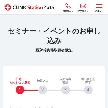
メニュー
電話問合せ
WEB問合せ
セミナー・イベントのお申し
込み
（医師等資格取得者限定）
日時・
入力内容
問い合わせ
情報入力
セッション選択
確認
完了
1
2
3
4