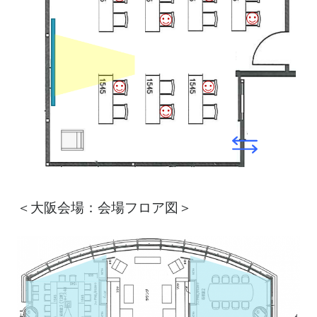
＜大阪会場：会場フロア図＞